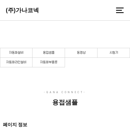
(주)가나코넥
자동화
든든한 당신의 파트너로 곁에 있겠습니다.
자동화설비
용접샘플
동영상
시험기
자동화라인설비
자동화부품류
용접샘플
페이지 정보