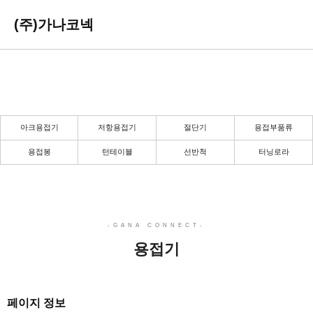
(주)가나코넥
용접기
든든한 당신의 파트너로 곁에 있겠습니다.
아크용접기
저항용접기
절단기
용접부품류
용접봉
턴테이블
선반척
터닝로라
용접기
페이지 정보