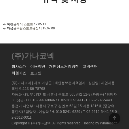
이전글
에어 스포트
17.05.11
다음글
족답스포트용접기
15.07.08
(주)가나코넥
회사소개
이용약관
개인정보처리방침
고객센터
회원가입
로그인
(주)가나코넥 | 대표.이상군 | 개인정보관리책임자 : 심진영 | 사업자등
록번호.113-86-78768
자동화 사업부 : 경기도 시흥시 금오로 565번길 12-8 (과림동) / 담당자
: 이상군 / H. 010-5448-0046 / T. 02-2637-5441 / F. 02-2637-5443
용접기 사업부 : 서울시 구로구 경인로 53길 15 마동 1316호 (중앙유
통단지) / 담당자 : 이상락 / H. 010-5241-6229 / T. 02-2612-5441 / F. 0
2-2612-0311
Copyright © (주)가나코넥. All rights reserved.
Hosting by Whalessoft